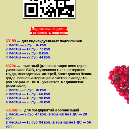
Подписные индексы
и стоимость подписки
63189
для индивидуальных подписчиков
—
1 месяц
— 7
руб. 36 коп.
2 месяца
— 14
руб. 72 коп.
3 месяца
— 22
руб. 8 коп.
4 месяца
— 29
руб. 44 коп.
63704
льготный (для ин­ва­лидов всех групп,
—
участ­ников ВОВ, труже­ни­ков тыла, ветеранов
труда, мно­го­­детных матерей, бло­­кад­ни­ков Ле­нин­
града, воинов-интернаци­о­на­­ли­стов, лик­ви­да­то­
ров аварии на ЧАЭС, уча­щихся, медицинских
работников)
1 месяц
— 6
руб. 30 коп.
2 месяца
— 12
руб. 60 коп.
3 месяца
— 18
руб. 90 коп.
4 месяца
— 25
руб. 20 коп.
631892
для предприятий и организаций
—
1 месяц
— 9
руб. 47 коп.
(в том числе НДС — 28
коп.)
2 месяца
— 18
руб. 94 коп.
(в том числе НДС — 56
коп.)