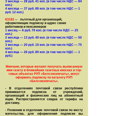
3 месяца
— 28
руб. 41 коп.
(в том числе НДС — 84
коп.)
4 месяца
— 37
руб. 88 коп.
(в том числе НДС — 1
руб. 12 коп.)
63182
льготный для организаций,
—
оформляющих подписку в адрес своих
работников и пенсионеров
1 месяц
— 6
руб. 70 коп.
(в том числе НДС — 25
коп.)
2 месяца
— 13
руб. 40 коп.
(в том числе НДС — 50
коп.)
3 месяца
— 20
руб. 10 коп.
(в том числе НДС — 75
коп.)
4 месяца
— 26
руб. 80 коп.
(в том числе НДС — 1
руб.)
Минчане, которые желают получать вы­писанную
ими газету в бли­жай­ших газет­ных киосках и тор­
го­вых объе­ктах РУП «Белсоюзпечать», могут
оформить под­пис­ку по ка­та­ло­гу РУП
«Белсоюзпечать».
- В отделениях почтовой связи рес­пуб­лики
принимается подписка от учреждений,
организаций и фи­зи­ческих лиц на абонентный
ящик. Распространяется скидка от тарифа на
доставку.
- Позвонив в отделение почтовой связи по месту
жительства, для оформления подписки вы