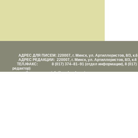
АДРЕС ДЛЯ ПИСЕМ: 220007, г. Минск, ул. Артиллеристов, 8/3, к.6
АДРЕС РЕДАКЦИИ: 220007, г. Минск, ул. Артиллеристов, 8/3, к.6
ТЕЛ./ФАКС: 8 (017) 374–81–91 (отдел информации), 8 (017) 
редактор)
е-mail: info@vashezdorovie.com