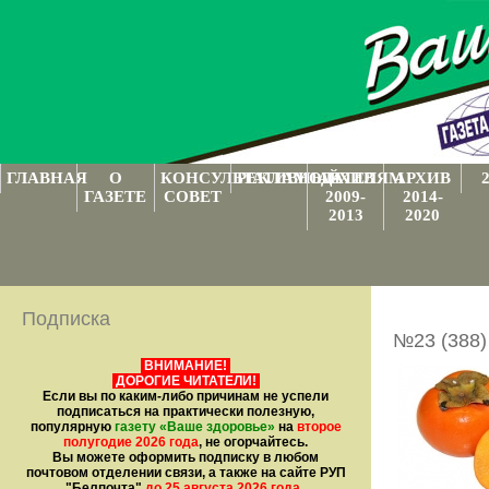
ГЛАВНАЯ
О
КОНСУЛЬТАТИВНЫЙ
РЕКЛАМОДАТЕЛЯМ
АРХИВ
АРХИВ
ГАЗЕТЕ
СОВЕТ
2009-
2014-
2013
2020
Подписка
№23 (388)
ВНИМАНИЕ!
ДОРОГИЕ ЧИТАТЕЛИ!
Если вы по каким-либо причинам не успели
подписаться на практически полезную,
популярную
газету
«Ваше здоровье»
на
второе
полугодие 2026 года
, не огорчайтесь.
Вы можете оформить подписку в любом
почтовом отделении связи, а также на сайте РУП
"Белпочта"
до 25 августа 2026 года
.