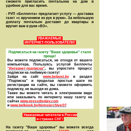
сможете пригласить почтальона на дом в
удобное для вас время.
- РУП «Белпочта» предлагает услугу — доставка
газет «с вручением из рук в руки». За небольшую
доплату почтальон доставит до квартиры и
вручит вам в руки «ВЗ».
УВАЖАЕМЫЕ
ИНТЕРНЕТ-ПОЛЬЗОВАТЕЛИ!
Подписаться на газету "Ваше здоровье" стало
проще!
Вы можете подписаться, не отходя от вашего
компьютера. Пользуясь услугой Белпочты
"Интернет-подписка"
, вы упростите процесс
подписки на любимую газету!
Зайдя на сайт
www.belpost.by
в раздел
"Подписка" и проделав простые шаги по
регистрации на сайте, вы сможете оформить
под­писку, не выходя из дома.
Также вы можете читать в элек­тронном виде
или заказывать по интернету нашу газету на
сайтах
www.pressdisplay.com
и
www.
belkiosk.by
/items/archive/37
Уважаемые читатели в России
и странах СНГ!
На газету "Ваше здоровье" вы можете всегда