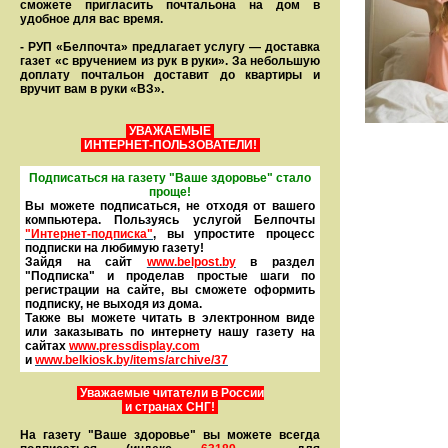
сможете пригласить почтальона на дом в
удобное для вас время.
- РУП «Белпочта» предлагает услугу — доставка
газет «с вручением из рук в руки». За небольшую
доплату почтальон доставит до квартиры и
вручит вам в руки «ВЗ».
УВАЖАЕМЫЕ
ИНТЕРНЕТ-ПОЛЬЗОВАТЕЛИ!
Подписаться на газету "Ваше здоровье" стало
проще!
Вы можете подписаться, не отходя от вашего
компьютера. Пользуясь услугой Белпочты
"Интернет-подписка"
, вы упростите процесс
подписки на любимую газету!
Зайдя на сайт
www.belpost.by
в раздел
"Подписка" и проделав простые шаги по
регистрации на сайте, вы сможете оформить
под­писку, не выходя из дома.
Также вы можете читать в элек­тронном виде
или заказывать по интернету нашу газету на
сайтах
www.pressdisplay.com
и
www.
belkiosk.by
/items/archive/37
Уважаемые читатели в России
и странах СНГ!
На газету "Ваше здоровье" вы можете всегда