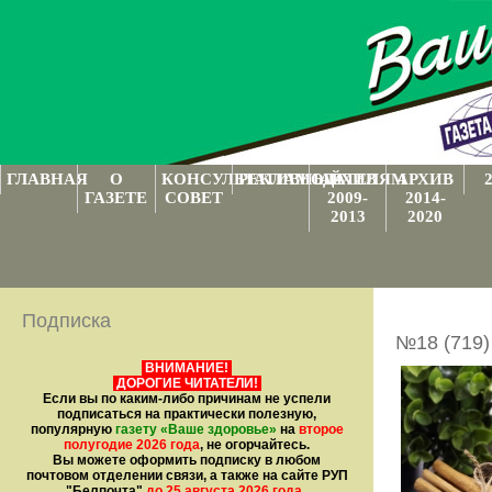
ГЛАВНАЯ
О
КОНСУЛЬТАТИВНЫЙ
РЕКЛАМОДАТЕЛЯМ
АРХИВ
АРХИВ
ГАЗЕТЕ
СОВЕТ
2009-
2014-
2013
2020
Подписка
№18 (719)
ВНИМАНИЕ!
ДОРОГИЕ ЧИТАТЕЛИ!
Если вы по каким-либо причинам не успели
подписаться на практически полезную,
популярную
газету
«Ваше здоровье»
на
второе
полугодие 2026 года
, не огорчайтесь.
Вы можете оформить подписку в любом
почтовом отделении связи, а также на сайте РУП
"Белпочта"
до 25 августа 2026 года
.