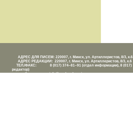
АДРЕС ДЛЯ ПИСЕМ: 220007, г. Минск, ул. Артиллеристов, 8/3, к.6
АДРЕС РЕДАКЦИИ: 220007, г. Минск, ул. Артиллеристов, 8/3, к.6
ТЕЛ./ФАКС: 8 (017) 374–81–91 (отдел информации), 8 (017) 
редактор)
е-mail: info@vashezdorovie.com