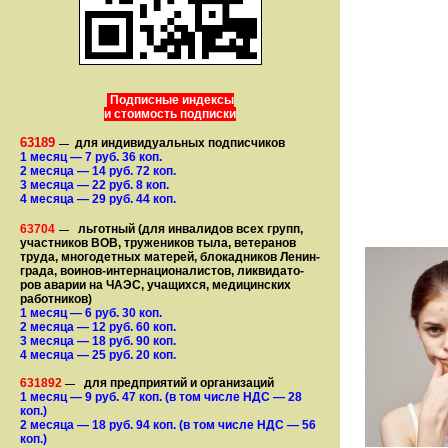
Подписные индексы
и стоимость подписки
63189
для индивидуальных подписчиков
—
1 месяц
— 7
руб. 36 коп.
2 месяца
— 14
руб. 72 коп.
3 месяца
— 22
руб. 8 коп.
4 месяца
— 29
руб. 44 коп.
63704
льготный (для ин­ва­лидов всех групп,
—
участ­ников ВОВ, труже­ни­ков тыла, ветеранов
труда, мно­го­­детных матерей, бло­­кад­ни­ков Ле­нин­
града, воинов-интернаци­о­на­­ли­стов, лик­ви­да­то­
ров аварии на ЧАЭС, уча­щихся, медицинских
работников)
1 месяц
— 6
руб. 30 коп.
2 месяца
— 12
руб. 60 коп.
3 месяца
— 18
руб. 90 коп.
4 месяца
— 25
руб. 20 коп.
631892
для предприятий и организаций
—
1 месяц
— 9
руб. 47 коп.
(в том числе НДС — 28
коп.)
2 месяца
— 18
руб. 94 коп.
(в том числе НДС — 56
коп.)