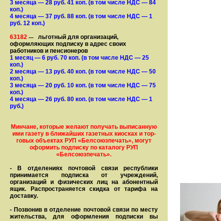
3 месяца
— 28
руб. 41 коп.
(в том числе НДС — 84
коп.)
4 месяца
— 37
руб. 88 коп.
(в том числе НДС — 1
руб. 12 коп.)
63182
льготный для организаций,
—
оформляющих подписку в адрес своих
работников и пенсионеров
1 месяц
— 6
руб. 70 коп.
(в том числе НДС — 25
коп.)
2 месяца
— 13
руб. 40 коп.
(в том числе НДС — 50
коп.)
3 месяца
— 20
руб. 10 коп.
(в том числе НДС — 75
коп.)
4 месяца
— 26
руб. 80 коп.
(в том числе НДС — 1
руб.)
Минчане, которые желают получать вы­писанную
ими газету в бли­жай­ших газет­ных киосках и тор­
го­вых объе­ктах РУП «Белсоюзпечать», могут
оформить под­пис­ку по ка­та­ло­гу РУП
«Белсоюзпечать».
- В отделениях почтовой связи рес­пуб­лики
принимается подписка от учреждений,
организаций и фи­зи­ческих лиц на абонентный
ящик. Распространяется скидка от тарифа на
доставку.
- Позвонив в отделение почтовой связи по месту
жительства, для оформления подписки вы