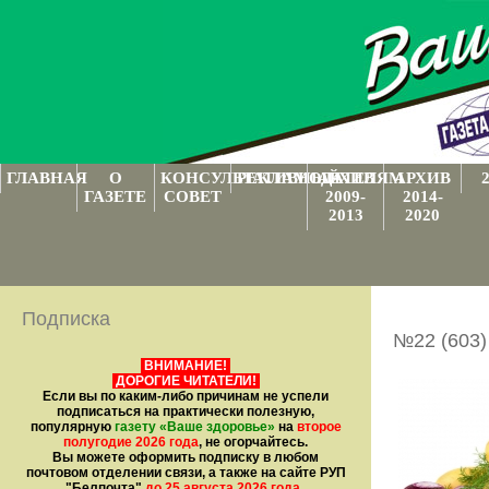
ГЛАВНАЯ
О
КОНСУЛЬТАТИВНЫЙ
РЕКЛАМОДАТЕЛЯМ
АРХИВ
АРХИВ
ГАЗЕТЕ
СОВЕТ
2009-
2014-
2013
2020
Подписка
№22 (603)
ВНИМАНИЕ!
ДОРОГИЕ ЧИТАТЕЛИ!
Если вы по каким-либо причинам не успели
подписаться на практически полезную,
популярную
газету
«Ваше здоровье»
на
второе
полугодие 2026 года
, не огорчайтесь.
Вы можете оформить подписку в любом
почтовом отделении связи, а также на сайте РУП
"Белпочта"
до 25 августа 2026 года
.