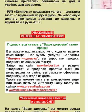
сможете пригласить почтальона на дом в
удобное для вас время.
- РУП «Белпочта» предлагает услугу — доставка
газет «с вручением из рук в руки». За небольшую
доплату почтальон доставит до квартиры и
вручит вам в руки «ВЗ».
УВАЖАЕМЫЕ
ИНТЕРНЕТ-ПОЛЬЗОВАТЕЛИ!
Подписаться на газету "Ваше здоровье" стало
проще!
Вы можете подписаться, не отходя от вашего
компьютера. Пользуясь услугой Белпочты
"Интернет-подписка"
, вы упростите процесс
подписки на любимую газету!
Зайдя на сайт
www.belpost.by
в раздел
"Подписка" и проделав простые шаги по
регистрации на сайте, вы сможете оформить
под­писку, не выходя из дома.
Также вы можете читать в элек­тронном виде
или заказывать по интернету нашу газету на
сайтах
www.pressdisplay.com
и
www.
belkiosk.by
/items/archive/37
Уважаемые читатели в России
и странах СНГ!
На газету "Ваше здоровье" вы можете всегда