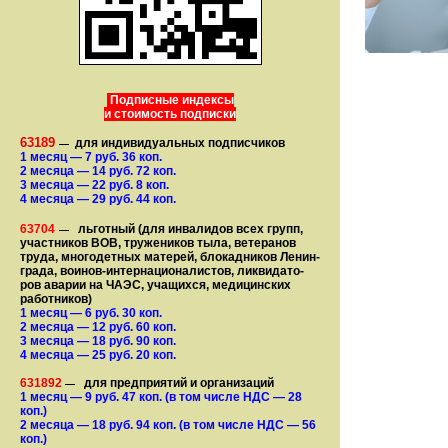
Подписные индексы
и стоимость подписки
63189
для индивидуальных подписчиков
—
1 месяц
— 7
руб. 36 коп.
2 месяца
— 14
руб. 72 коп.
3 месяца
— 22
руб. 8 коп.
4 месяца
— 29
руб. 44 коп.
63704
льготный (для ин­ва­лидов всех групп,
—
участ­ников ВОВ, труже­ни­ков тыла, ветеранов
труда, мно­го­­детных матерей, бло­­кад­ни­ков Ле­нин­
града, воинов-интернаци­о­на­­ли­стов, лик­ви­да­то­
ров аварии на ЧАЭС, уча­щихся, медицинских
работников)
1 месяц
— 6
руб. 30 коп.
2 месяца
— 12
руб. 60 коп.
3 месяца
— 18
руб. 90 коп.
4 месяца
— 25
руб. 20 коп.
631892
для предприятий и организаций
—
1 месяц
— 9
руб. 47 коп.
(в том числе НДС — 28
коп.)
2 месяца
— 18
руб. 94 коп.
(в том числе НДС — 56
коп.)