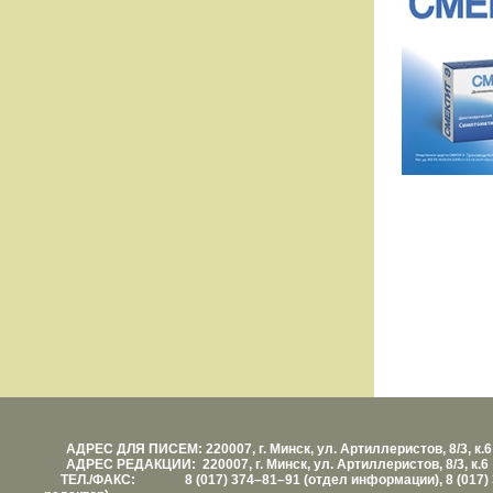
АДРЕС ДЛЯ ПИСЕМ: 220007, г. Минск, ул. Артиллеристов, 8/3, к.6
АДРЕС РЕДАКЦИИ: 220007, г. Минск, ул. Артиллеристов, 8/3, к.6
ТЕЛ./ФАКС: 8 (017) 374–81–91 (отдел информации), 8 (017) 