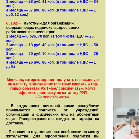
3 месяца
— 28
руб. 41 коп.
(в том числе НДС — 84
коп.)
4 месяца
— 37
руб. 88 коп.
(в том числе НДС — 1
руб. 12 коп.)
63182
льготный для организаций,
—
оформляющих подписку в адрес своих
работников и пенсионеров
1 месяц
— 6
руб. 70 коп.
(в том числе НДС — 25
коп.)
2 месяца
— 13
руб. 40 коп.
(в том числе НДС — 50
коп.)
3 месяца
— 20
руб. 10 коп.
(в том числе НДС — 75
коп.)
4 месяца
— 26
руб. 80 коп.
(в том числе НДС — 1
руб.)
Минчане, которые желают получать вы­писанную
ими газету в бли­жай­ших газет­ных киосках и тор­
го­вых объе­ктах РУП «Белсоюзпечать», могут
оформить под­пис­ку по ка­та­ло­гу РУП
«Белсоюзпечать».
- В отделениях почтовой связи рес­пуб­лики
принимается подписка от учреждений,
организаций и фи­зи­ческих лиц на абонентный
ящик. Распространяется скидка от тарифа на
доставку.
- Позвонив в отделение почтовой связи по месту
жительства, для оформления подписки вы