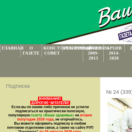
ГЛАВНАЯ
О
КОНСУЛЬТАТИВНЫЙ
РЕКЛАМОДАТЕЛЯМ
АРХИВ
АРХИВ
ГАЗЕТЕ
СОВЕТ
2009-
2014-
2013
2020
Подписка
№ 24 (339
ВНИМАНИЕ!
ДОРОГИЕ ЧИТАТЕЛИ!
Если вы по каким-либо причинам не успели
подписаться на практически полезную,
популярную
газету
«Ваше здоровье»
на
второе
полугодие 2026 года
, не огорчайтесь.
Вы можете оформить подписку в любом
почтовом отделении связи, а также на сайте РУП
"Белпочта"
до 25 августа 2026 года
.