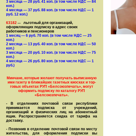
3 месяца
— 28
руб. 41 коп.
(в том числе НДС — 84
коп.)
4 месяца
— 37
руб. 88 коп.
(в том числе НДС — 1
руб. 12 коп.)
63182
льготный для организаций,
—
оформляющих подписку в адрес своих
работников и пенсионеров
1 месяц
— 6
руб. 70 коп.
(в том числе НДС — 25
коп.)
2 месяца
— 13
руб. 40 коп.
(в том числе НДС — 50
коп.)
3 месяца
— 20
руб. 10 коп.
(в том числе НДС — 75
коп.)
4 месяца
— 26
руб. 80 коп.
(в том числе НДС — 1
руб.)
Минчане, которые желают получать вы­писанную
ими газету в бли­жай­ших газет­ных киосках и тор­
го­вых объе­ктах РУП «Белсоюзпечать», могут
оформить под­пис­ку по ка­та­ло­гу РУП
«Белсоюзпечать».
- В отделениях почтовой связи рес­пуб­лики
принимается подписка от учреждений,
организаций и фи­зи­ческих лиц на абонентный
ящик. Распространяется скидка от тарифа на
доставку.
- Позвонив в отделение почтовой связи по месту
жительства, для оформления подписки вы