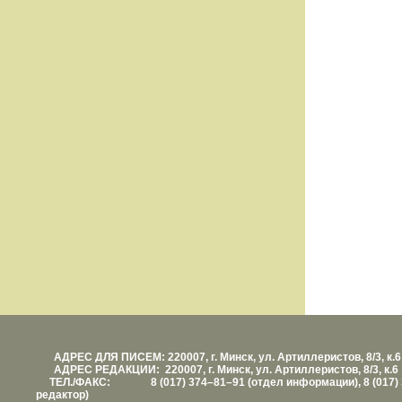
АДРЕС ДЛЯ ПИСЕМ: 220007, г. Минск, ул. Артиллеристов, 8/3, к.6
АДРЕС РЕДАКЦИИ: 220007, г. Минск, ул. Артиллеристов, 8/3, к.6
ТЕЛ./ФАКС: 8 (017) 374–81–91 (отдел информации), 8 (017) 
редактор)