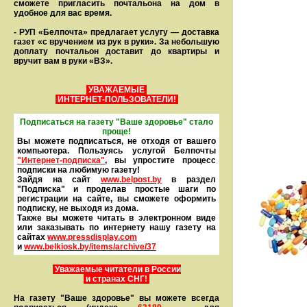
сможете пригласить почтальона на дом в
удобное для вас время.
- РУП «Белпочта» предлагает услугу — доставка
газет «с вручением из рук в руки». За небольшую
доплату почтальон доставит до квартиры и
вручит вам в руки «ВЗ».
УВАЖАЕМЫЕ
ИНТЕРНЕТ-ПОЛЬЗОВАТЕЛИ!
Подписаться на газету "Ваше здоровье" стало
проще!
Вы можете подписаться, не отходя от вашего
компьютера. Пользуясь услугой Белпочты
"Интернет-подписка"
, вы упростите процесс
подписки на любимую газету!
Зайдя на сайт
www.belpost.by
в раздел
"Подписка" и проделав простые шаги по
регистрации на сайте, вы сможете оформить
под­писку, не выходя из дома.
Также вы можете читать в элек­тронном виде
или заказывать по интернету нашу газету на
сайтах
www.pressdisplay.com
и
www.
belkiosk.by
/items/archive/37
Уважаемые читатели в России
и странах СНГ!
На газету "Ваше здоровье" вы можете всегда