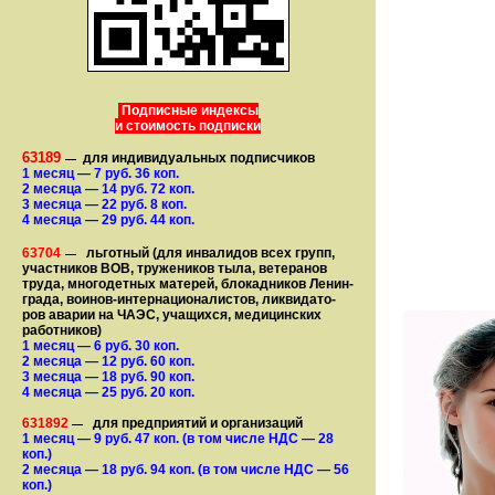
Подписные индексы
и стоимость подписки
63189
для индивидуальных подписчиков
—
1 месяц
— 7
руб. 36 коп.
2 месяца
— 14
руб. 72 коп.
3 месяца
— 22
руб. 8 коп.
4 месяца
— 29
руб. 44 коп.
63704
льготный (для ин­ва­лидов всех групп,
—
участ­ников ВОВ, труже­ни­ков тыла, ветеранов
труда, мно­го­­детных матерей, бло­­кад­ни­ков Ле­нин­
града, воинов-интернаци­о­на­­ли­стов, лик­ви­да­то­
ров аварии на ЧАЭС, уча­щихся, медицинских
работников)
1 месяц
— 6
руб. 30 коп.
2 месяца
— 12
руб. 60 коп.
3 месяца
— 18
руб. 90 коп.
4 месяца
— 25
руб. 20 коп.
631892
для предприятий и организаций
—
1 месяц
— 9
руб. 47 коп.
(в том числе НДС — 28
коп.)
2 месяца
— 18
руб. 94 коп.
(в том числе НДС — 56
коп.)