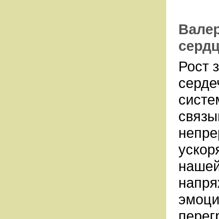
Валер
серд
Рост 
серде
систе
связы
непре
ускор
нашей
напря
эмоци
перег