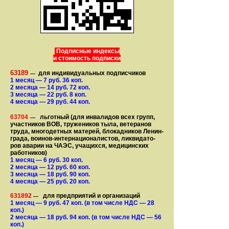
Подписные индексы
и стоимость подписки
63189
для индивидуальных подписчиков
—
1 месяц
— 7
руб. 36 коп.
2 месяца
— 14
руб. 72 коп.
3 месяца
— 22
руб. 8 коп.
4 месяца
— 29
руб. 44 коп.
63704
льготный (для ин­ва­лидов всех групп,
—
участ­ников ВОВ, труже­ни­ков тыла, ветеранов
труда, мно­го­­детных матерей, бло­­кад­ни­ков Ле­нин­
града, воинов-интернаци­о­на­­ли­стов, лик­ви­да­то­
ров аварии на ЧАЭС, уча­щихся, медицинских
работников)
1 месяц
— 6
руб. 30 коп.
2 месяца
— 12
руб. 60 коп.
3 месяца
— 18
руб. 90 коп.
4 месяца
— 25
руб. 20 коп.
631892
для предприятий и организаций
—
1 месяц
— 9
руб. 47 коп.
(в том числе НДС — 28
коп.)
2 месяца
— 18
руб. 94 коп.
(в том числе НДС — 56
коп.)