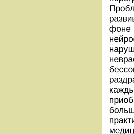
Пробл
разви
фоне 
нейро
наруш
невра
бессо
раздр
кажды
приоб
больш
практ
медиц