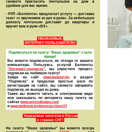
сможете пригласить почтальона на дом в
удобное для вас время.
- РУП «Белпочта» предлагает услугу — доставка
газет «с вручением из рук в руки». За небольшую
доплату почтальон доставит до квартиры и
вручит вам в руки «ВЗ».
УВАЖАЕМЫЕ
ИНТЕРНЕТ-ПОЛЬЗОВАТЕЛИ!
Подписаться на газету "Ваше здоровье" стало
проще!
Вы можете подписаться, не отходя от вашего
компьютера. Пользуясь услугой Белпочты
"Интернет-подписка"
, вы упростите процесс
подписки на любимую газету!
Зайдя на сайт
www.belpost.by
в раздел
"Подписка" и проделав простые шаги по
регистрации на сайте, вы сможете оформить
под­писку, не выходя из дома.
Также вы можете читать в элек­тронном виде
или заказывать по интернету нашу газету на
сайтах
www.pressdisplay.com
и
www.
belkiosk.by
/items/archive/37
Уважаемые читатели в России
и странах СНГ!
На газету "Ваше здоровье" вы можете всегда