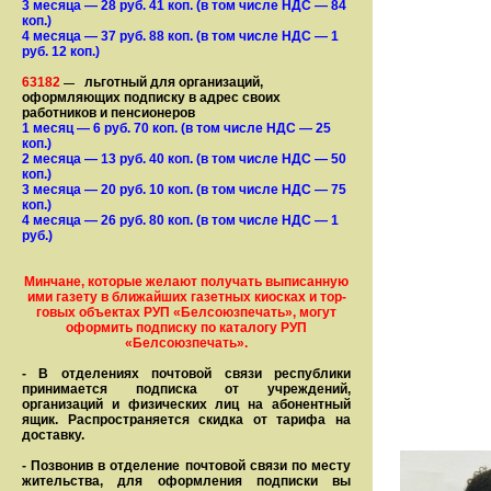
3 месяца
— 28
руб. 41 коп.
(в том числе НДС — 84
коп.)
4 месяца
— 37
руб. 88 коп.
(в том числе НДС — 1
руб. 12 коп.)
63182
льготный для организаций,
—
оформляющих подписку в адрес своих
работников и пенсионеров
1 месяц
— 6
руб. 70 коп.
(в том числе НДС — 25
коп.)
2 месяца
— 13
руб. 40 коп.
(в том числе НДС — 50
коп.)
3 месяца
— 20
руб. 10 коп.
(в том числе НДС — 75
коп.)
4 месяца
— 26
руб. 80 коп.
(в том числе НДС — 1
руб.)
Минчане, которые желают получать вы­писанную
ими газету в бли­жай­ших газет­ных киосках и тор­
го­вых объе­ктах РУП «Белсоюзпечать», могут
оформить под­пис­ку по ка­та­ло­гу РУП
«Белсоюзпечать».
- В отделениях почтовой связи рес­пуб­лики
принимается подписка от учреждений,
организаций и фи­зи­ческих лиц на абонентный
ящик. Распространяется скидка от тарифа на
доставку.
- Позвонив в отделение почтовой связи по месту
жительства, для оформления подписки вы