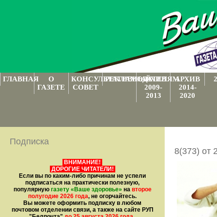
ГЛАВНАЯ
О
КОНСУЛЬТАТИВНЫЙ
РЕКЛАМОДАТЕЛЯМ
АРХИВ
АРХИВ
ГАЗЕТЕ
СОВЕТ
2009-
2014-
2013
2020
Подписка
8(373) от 
ВНИМАНИЕ!
ДОРОГИЕ ЧИТАТЕЛИ!
Если вы по каким-либо причинам не успели
подписаться на практически полезную,
популярную
газету
«Ваше здоровье»
на
второе
полугодие 2026 года
, не огорчайтесь.
Вы можете оформить подписку в любом
почтовом отделении связи, а также на сайте РУП
"Белпочта"
до 25 августа 2026 года
.