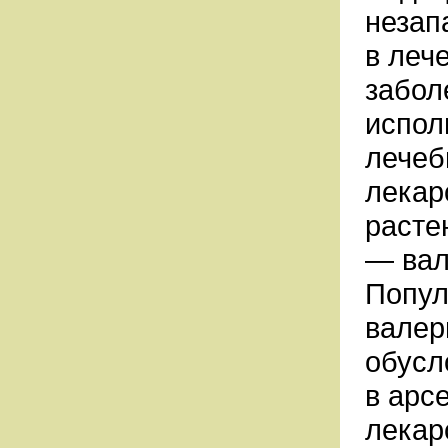
незап
в леч
забол
испол
лечеб
лекар
расте
— вал
Попул
валер
обусл
в арс
лекар