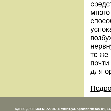
средс
много
спосо
успок
возбу
нервн
то же
почти
для о
Подр
АДРЕС ДЛЯ ПИСЕМ: 220007, г. Минск, ул. Артиллеристов, 8/3, к.6