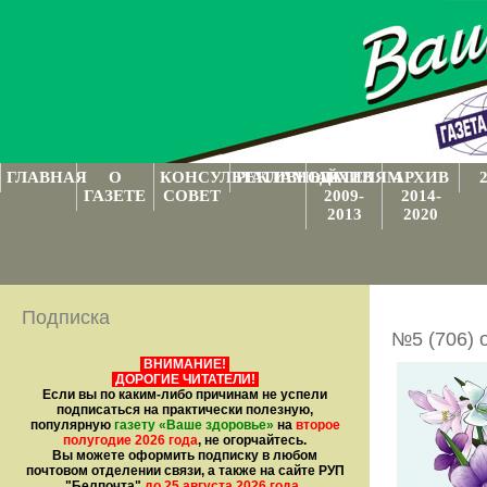
ГЛАВНАЯ
О
КОНСУЛЬТАТИВНЫЙ
РЕКЛАМОДАТЕЛЯМ
АРХИВ
АРХИВ
ГАЗЕТЕ
СОВЕТ
2009-
2014-
2013
2020
Подписка
№5 (706) 
ВНИМАНИЕ!
ДОРОГИЕ ЧИТАТЕЛИ!
Если вы по каким-либо причинам не успели
подписаться на практически полезную,
популярную
газету
«Ваше здоровье»
на
второе
полугодие 2026 года
, не огорчайтесь.
Вы можете оформить подписку в любом
почтовом отделении связи, а также на сайте РУП
"Белпочта"
до 25 августа 2026 года
.