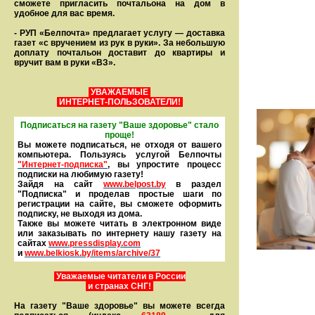
сможете пригласить почтальона на дом в
удобное для вас время.
- РУП «Белпочта» предлагает услугу — доставка
газет «с вручением из рук в руки». За небольшую
доплату почтальон доставит до квартиры и
вручит вам в руки «ВЗ».
УВАЖАЕМЫЕ
ИНТЕРНЕТ-ПОЛЬЗОВАТЕЛИ!
Подписаться на газету "Ваше здоровье" стало
проще!
Вы можете подписаться, не отходя от вашего
компьютера. Пользуясь услугой Белпочты
"Интернет-подписка"
, вы упростите процесс
подписки на любимую газету!
Зайдя на сайт
www.belpost.by
в раздел
"Подписка" и проделав простые шаги по
регистрации на сайте, вы сможете оформить
под­писку, не выходя из дома.
Также вы можете читать в элек­тронном виде
или заказывать по интернету нашу газету на
сайтах
www.pressdisplay.com
и
www.
belkiosk.by
/items/archive/37
Уважаемые читатели в России
и странах СНГ!
На газету "Ваше здоровье" вы можете всегда