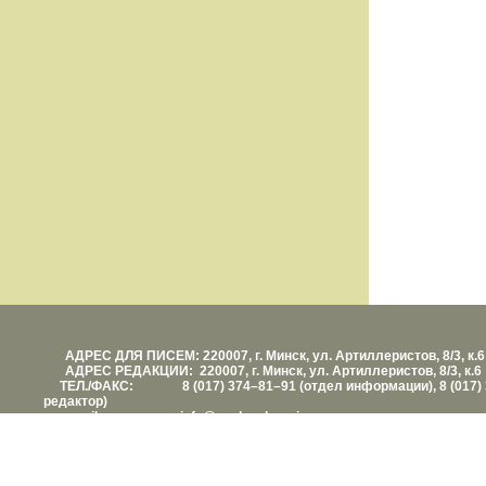
АДРЕС ДЛЯ ПИСЕМ: 220007, г. Минск, ул. Артиллеристов, 8/3, к.6
АДРЕС РЕДАКЦИИ: 220007, г. Минск, ул. Артиллеристов, 8/3, к.6
ТЕЛ./ФАКС: 8 (017) 374–81–91 (отдел информации), 8 (017) 
редактор)
е-mail: info@vashezdorovie.com