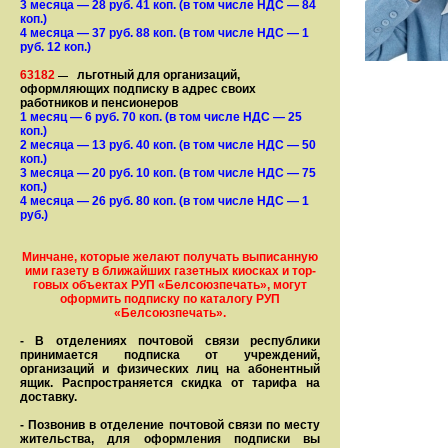
3 месяца
— 28
руб. 41 коп.
(в том числе НДС — 84
коп.)
4 месяца
— 37
руб. 88 коп.
(в том числе НДС — 1
руб. 12 коп.)
63182
льготный для организаций,
—
оформляющих подписку в адрес своих
работников и пенсионеров
1 месяц
— 6
руб. 70 коп.
(в том числе НДС — 25
коп.)
2 месяца
— 13
руб. 40 коп.
(в том числе НДС — 50
коп.)
3 месяца
— 20
руб. 10 коп.
(в том числе НДС — 75
коп.)
4 месяца
— 26
руб. 80 коп.
(в том числе НДС — 1
руб.)
Минчане, которые желают получать вы­писанную
ими газету в бли­жай­ших газет­ных киосках и тор­
го­вых объе­ктах РУП «Белсоюзпечать», могут
оформить под­пис­ку по ка­та­ло­гу РУП
«Белсоюзпечать».
- В отделениях почтовой связи рес­пуб­лики
принимается подписка от учреждений,
организаций и фи­зи­ческих лиц на абонентный
ящик. Распространяется скидка от тарифа на
доставку.
- Позвонив в отделение почтовой связи по месту
жительства, для оформления подписки вы