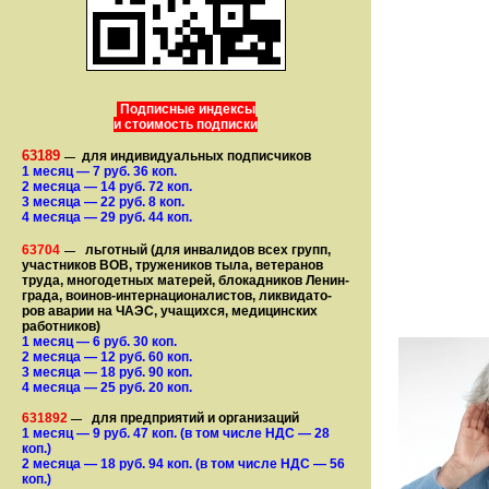
Подписные индексы
и стоимость подписки
63189
для индивидуальных подписчиков
—
1 месяц
— 7
руб. 36 коп.
2 месяца
— 14
руб. 72 коп.
3 месяца
— 22
руб. 8 коп.
4 месяца
— 29
руб. 44 коп.
63704
льготный (для ин­ва­лидов всех групп,
—
участ­ников ВОВ, труже­ни­ков тыла, ветеранов
труда, мно­го­­детных матерей, бло­­кад­ни­ков Ле­нин­
града, воинов-интернаци­о­на­­ли­стов, лик­ви­да­то­
ров аварии на ЧАЭС, уча­щихся, медицинских
работников)
1 месяц
— 6
руб. 30 коп.
2 месяца
— 12
руб. 60 коп.
3 месяца
— 18
руб. 90 коп.
4 месяца
— 25
руб. 20 коп.
631892
для предприятий и организаций
—
1 месяц
— 9
руб. 47 коп.
(в том числе НДС — 28
коп.)
2 месяца
— 18
руб. 94 коп.
(в том числе НДС — 56
коп.)