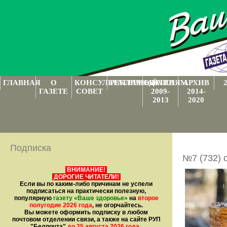
ГЛАВНАЯ
О
КОНСУЛЬТАТИВНЫЙ
РЕКЛАМОДАТЕЛЯМ
АРХИВ
АРХИВ
ГАЗЕТЕ
СОВЕТ
2009-
2014-
2013
2020
Подписка
№7 (732) 
ВНИМАНИЕ!
ДОРОГИЕ ЧИТАТЕЛИ!
Если вы по каким-либо причинам не успели
подписаться на практически полезную,
популярную
газету
«Ваше здоровье»
на
второе
полугодие 2026 года
, не огорчайтесь.
Вы можете оформить подписку в любом
почтовом отделении связи, а также на сайте РУП
"Белпочта"
до 25 августа 2026 года
.