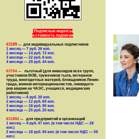
Подписные индексы
и стоимость подписки
63189
для индивидуальных подписчиков
—
1 месяц
— 7
руб. 36 коп.
2 месяца
— 14
руб. 72 коп.
3 месяца
— 22
руб. 8 коп.
4 месяца
— 29
руб. 44 коп.
63704
льготный (для ин­ва­лидов всех групп,
—
участ­ников ВОВ, труже­ни­ков тыла, ветеранов
труда, мно­го­­детных матерей, бло­­кад­ни­ков Ле­нин­
града, воинов-интернаци­о­на­­ли­стов, лик­ви­да­то­
ров аварии на ЧАЭС, уча­щихся, медицинских
работников)
1 месяц
— 6
руб. 30 коп.
2 месяца
— 12
руб. 60 коп.
3 месяца
— 18
руб. 90 коп.
4 месяца
— 25
руб. 20 коп.
631892
для предприятий и организаций
—
1 месяц
— 9
руб. 47 коп.
(в том числе НДС — 28
коп.)
2 месяца
— 18
руб. 94 коп.
(в том числе НДС — 56
коп.)