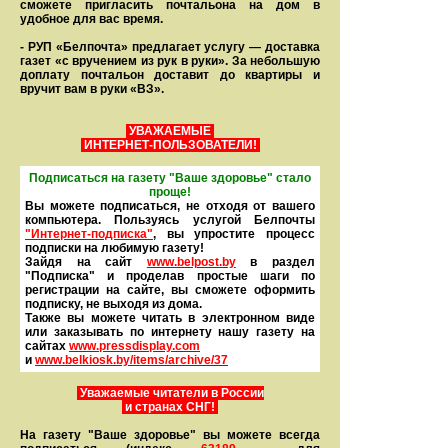
сможете пригласить почтальона на дом в
удобное для вас время.
- РУП «Белпочта» предлагает услугу — доставка
газет «с вручением из рук в руки». За небольшую
доплату почтальон доставит до квартиры и
вручит вам в руки «ВЗ».
УВАЖАЕМЫЕ
ИНТЕРНЕТ-ПОЛЬЗОВАТЕЛИ!
Подписаться на газету "Ваше здоровье" стало
проще!
Вы можете подписаться, не отходя от вашего
компьютера. Пользуясь услугой Белпочты
"Интернет-подписка"
, вы упростите процесс
подписки на любимую газету!
Зайдя на сайт
www.belpost.by
в раздел
"Подписка" и проделав простые шаги по
регистрации на сайте, вы сможете оформить
под­писку, не выходя из дома.
Также вы можете читать в элек­тронном виде
или заказывать по интернету нашу газету на
сайтах
www.pressdisplay.com
и
www.
belkiosk.by
/items/archive/37
Уважаемые читатели в России
и странах СНГ!
На газету "Ваше здоровье" вы можете всегда