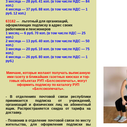
3 месяца
— 28
руб. 41 коп.
(в том числе НДС — 84
коп.)
4 месяца
— 37
руб. 88 коп.
(в том числе НДС — 1
руб. 12 коп.)
63182
льготный для организаций,
—
оформляющих подписку в адрес своих
работников и пенсионеров
1 месяц
— 6
руб. 70 коп.
(в том числе НДС — 25
коп.)
2 месяца
— 13
руб. 40 коп.
(в том числе НДС — 50
коп.)
3 месяца
— 20
руб. 10 коп.
(в том числе НДС — 75
коп.)
4 месяца
— 26
руб. 80 коп.
(в том числе НДС — 1
руб.)
Минчане, которые желают получать вы­писанную
ими газету в бли­жай­ших газет­ных киосках и тор­
го­вых объе­ктах РУП «Белсоюзпечать», могут
оформить под­пис­ку по ка­та­ло­гу РУП
«Белсоюзпечать».
- В отделениях почтовой связи рес­пуб­лики
принимается подписка от учреждений,
организаций и фи­зи­ческих лиц на абонентный
ящик. Распространяется скидка от тарифа на
доставку.
- Позвонив в отделение почтовой связи по месту
жительства, для оформления подписки вы